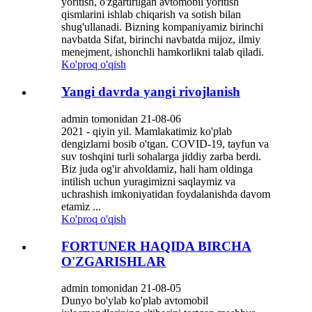
yoritish, o'zgartirilgan avtomobil yoritish
qismlarini ishlab chiqarish va sotish bilan
shug'ullanadi. Bizning kompaniyamiz birinchi
navbatda Sifat, birinchi navbatda mijoz, ilmiy
menejment, ishonchli hamkorlikni talab qiladi.
Ko'proq o'qish
Yangi davrda yangi rivojlanish
admin tomonidan 21-08-06
2021 - qiyin yil. Mamlakatimiz ko'plab
dengizlarni bosib o'tgan. COVID-19, tayfun va
suv toshqini turli sohalarga jiddiy zarba berdi.
Biz juda og'ir ahvoldamiz, hali ham oldinga
intilish uchun yuragimizni saqlaymiz va
uchrashish imkoniyatidan foydalanishda davom
etamiz ...
Ko'proq o'qish
FORTUNER HAQIDA BIRCHA
O'ZGARISHLAR
admin tomonidan 21-08-05
Dunyo bo'ylab ko'plab avtomobil