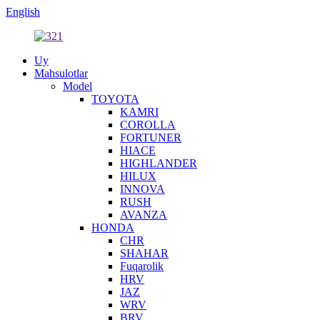
English
Uy
Mahsulotlar
Model
TOYOTA
KAMRI
COROLLA
FORTUNER
HIACE
HIGHLANDER
HILUX
INNOVA
RUSH
AVANZA
HONDA
CHR
SHAHAR
Fuqarolik
HRV
JAZ
WRV
BRV