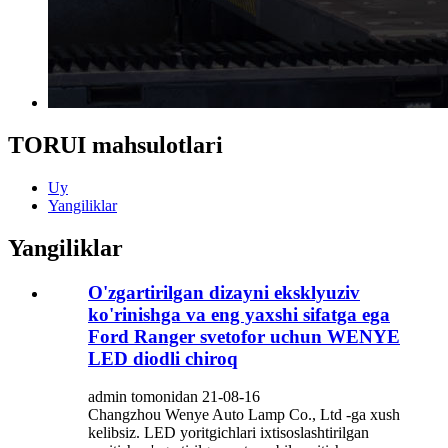
TORUI mahsulotlari
Uy
Yangiliklar
Yangiliklar
O'zgartirilgan dizayni eksklyuziv
ko'rinishga va eng yaxshi sifatga ega
Ford Ranger svetofor uchun WENYE
LED diodli chiroq
admin tomonidan 21-08-16
Changzhou Wenye Auto Lamp Co., Ltd -ga xush
kelibsiz. LED yoritgichlari ixtisoslashtirilgan