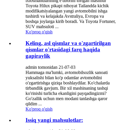
ixlosmandlarining e'tiborini tortgan mashhur
Toyota Hilux pikapi nihoyat Tailandda kichik
modifikatsiyalangan yangi avtomobilni ishga
tushirdi va kelajakda Avstraliya, Evropa va
boshqa joylarga kirib boradi. Va Toyota Fortuner,
SUV mahsuloti ...
Ko'proq o'qish
Keling, asl qismlar va o'zgartirilgan
qismlar o'rtasidagi farq haqida
gapiraylik
admin tomonidan 21-07-03
Hammaga ma'lumki, avtomobilsozlik sanoati
yuksalishi bilan ko'p odamlar avtomobilni
o'zgartirishga qiziqa boshlaydilar. Ko'chalarda
tirbandlik gavjum. Bir xil mashinaning tashqi
ko'rinishi turlicha ekanligini payqadingizmi?
Go'zallik uchun men modani tanlashga qaror
qildim ...
Ko'proq o'qish
Issiq yangi mahsulotlar: