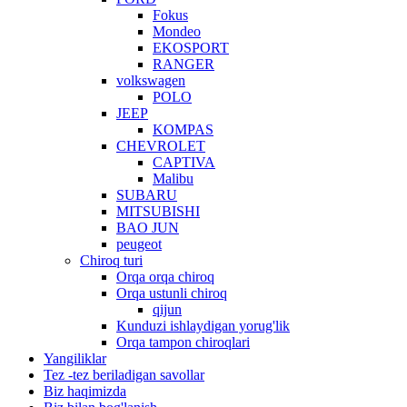
Fokus
Mondeo
EKOSPORT
RANGER
volkswagen
POLO
JEEP
KOMPAS
CHEVROLET
CAPTIVA
Malibu
SUBARU
MITSUBISHI
BAO JUN
peugeot
Chiroq turi
Orqa orqa chiroq
Orqa ustunli chiroq
qijun
Kunduzi ishlaydigan yorug'lik
Orqa tampon chiroqlari
Yangiliklar
Tez -tez beriladigan savollar
Biz haqimizda