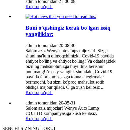
admin tomonidan 21-06-08
Ko'proq o'qish
Buni o'qishingiz kerak bo'lgan issiq
yangiliklar:
admin tomonidan 20-08-30
Salom aziz Wenyeautolamps mijozlari. Sizga
shuni ma'lum qilmoqchimizki, Covid-19 paytida
ehtiyot bo'ling va ehtiyot bo'ling! Va odatdagidek
bizning mahsulotimizga buyurtma berishni
unutmang! Asosiy yangilik shundaki, Covid-19
paytida fabrikamiz sizga tonna chegirmalar
bermoqchi, bu sizni ko'proq mahsulot sotib
olishga majbur qiladi. C ga xush kelibsiz ...
Ko'proq o'qish
admin tomonidan 20-05-31
Salom aziz mijozlar! Wenye Auto Lamp
CO.LTD kompaniyasiga xush kelibsiz.
Ko'proq o'qish
SENCHI
SIZNING TORUI