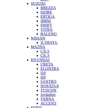
SUZUKI
BREZZA
DZIRE
ERTIGA
JIMNI
SWIFT
VITRA
BALENO
NISSAN
X-TRAYL
MAZDA
CX-5
CX-3
HYUNDAI
CRETA
ELONTRA
I10
I20
SANTRO
SONATA 8
TUSCON
Joylashuv
VERNA
ACCENT
FORD